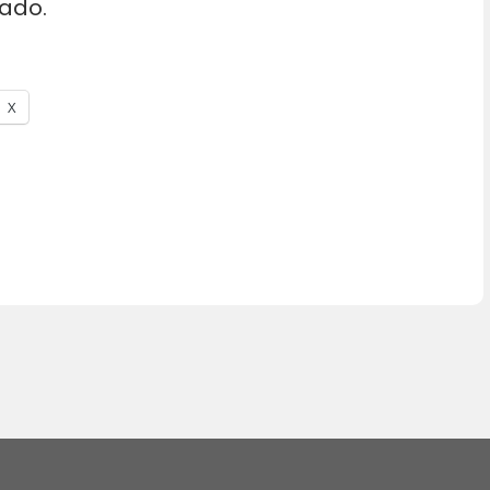
ado.
X