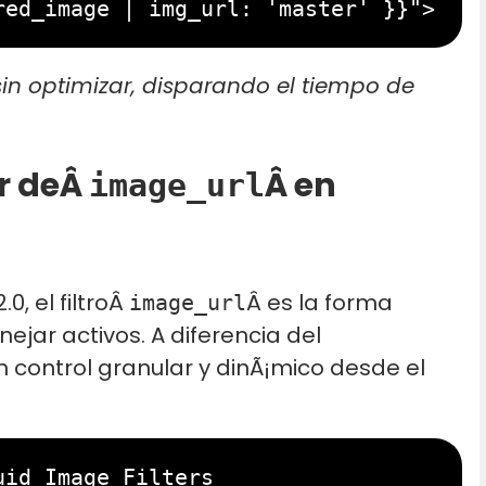
sin optimizar, disparando el tiempo de
er deÂ
Â en
image_url
.0, el filtroÂ
Â es la forma
image_url
ar activos. A diferencia del
n control granular y dinÃ¡mico desde el
id Image Filters
