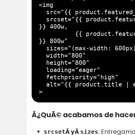
<img 

  src="{{ product.featured_image | image_url: width: 800 }}" 

  srcset="{{ product.featured_image | image_url: width: 400 
}} 400w, 

          {{ product.featured_image | image_url: width: 800 
}} 800w"

  sizes="(max-width: 600px) 400px, 800px"

  width="800" 

  height="800"

  loading="eager" 

  fetchpriority="high"

  alt="{{ product.title | escape }}"

>
Â¿QuÃ© acabamos de hace
Â yÂ
: Entregamo
srcset
sizes