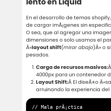
lento en Liquid
En el desarrollo de temas shopif
de cargar imÃ¡genes sin especifi
O sea, que al agregar una imagen,
dimensiones o solo usamos el pa
Â«
layout shift
(
mirar abajo
)Â» o 
pesados.
Carga de recursos masivos:
Â
4000px para un contenedor d
Layout Shift:
Â El diseÃ±o Â«s
arruinando la experiencia del 
// Mala prÃ¡ctica
