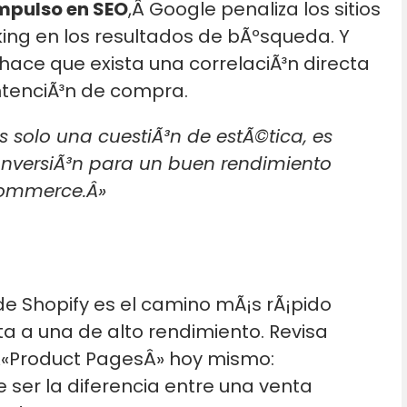
mpulso en SEO
,Â Google penaliza los sitios
king en los resultados de bÃºsqueda. Y
 hace que exista una correlaciÃ³n directa
intenciÃ³n de compra.
 solo una cuestiÃ³n de estÃ©tica, es
onversiÃ³n para un buen rendimiento
ommerce.Â»
de Shopify es el camino mÃ¡s rÃ¡pido
a a una de alto rendimiento. Revisa
Â«Product PagesÂ» hoy mismo:
e ser la diferencia entre una venta