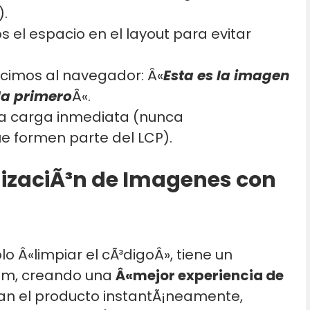
).
 el espacio en el layout para evitar
ecimos al navegador: Â«
Esta es la imagen
la primero
Â«.
la carga inmediata (nunca
e formen parte del LCP).
mizaciÃ³n de Imagenes con
lo Â«limpiar el cÃ³digoÂ», tiene un
osm, creando una
Â«mejor experiencia de
eran el producto instantÃ¡neamente,