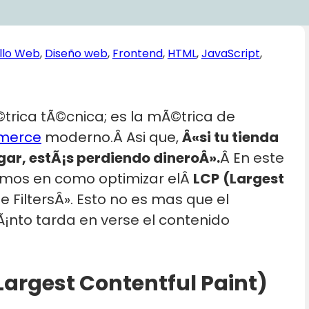
llo Web
, 
Diseño web
, 
Frontend
, 
HTML
, 
JavaScript
, 
trica tÃ©cnica; es la mÃ©trica de
merce
moderno.Â Asi que,
Â«si tu tienda
ar, estÃ¡s perdiendo dineroÂ».
Â En este
remos en como optimizar elÂ
LCP
(Largest
FiltersÂ». Esto no es mas que el
¡nto tarda en verse el contenido
Largest Contentful Paint
)