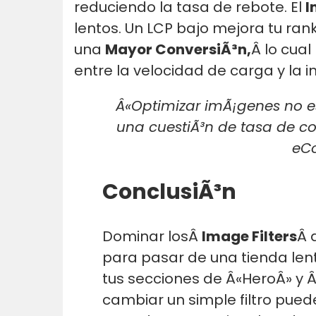
reduciendo la tasa de rebote. El
I
lentos. Un LCP bajo mejora tu ran
una
Mayor ConversiÃ³n,
Â lo cual
entre la velocidad de carga y la 
Â«Optimizar imÃ¡genes no es
una cuestiÃ³n de tasa de c
eC
ConclusiÃ³n
Dominar losÂ
Image Filters
Â 
para pasar de una tienda lent
tus secciones de Â«HeroÂ» y 
cambiar un simple filtro pued