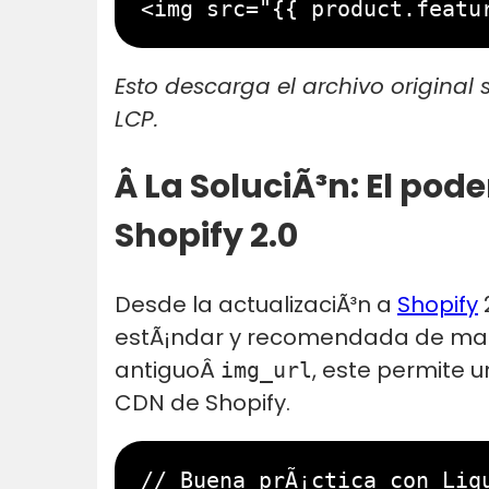
Esto descarga el archivo original 
LCP.
Â La SoluciÃ³n: El pod
Shopify 2.0
Desde la actualizaciÃ³n a
Shopify
2
estÃ¡ndar y recomendada de manej
antiguoÂ
, este permite u
img_url
CDN de Shopify.
// Buena prÃ¡ctica con Liqu