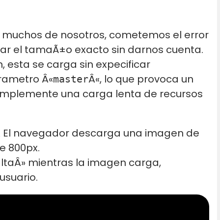
y, muchos de nosotros, cometemos el error
car el tamaÃ±o exacto sin darnos cuenta.
 esta se carga sin expecificar
rametro Â«
Â«, lo que provoca un
master
simplemente una carga lenta de recursos
 El navegador descarga una imagen de
e 800px.
altaÂ» mientras la imagen carga,
usuario.