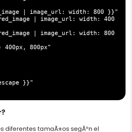
r?
s diferentes tamaÃ±os segÃºn el