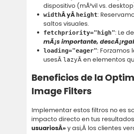
dispositivo (mÃ³vil vs. desktop
Â yÂ
: Reservamos
width
height
saltos visuales.
: Le d
fetchpriority="high"
mÃ¡s importante, descÃ¡rga
: Forzamos 
loading="eager"
usesÂ
Â en elementos qu
lazy
Beneficios de la Opti
Image Filters
Implementar estos filtros no es so
impacto directo en tus resultad
usuariosÂ»
y asi,Â los clientes v