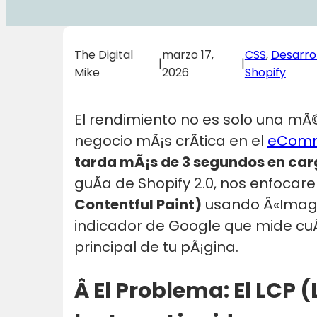
The Digital
marzo 17,
CSS
, 
Desarro
|
|
Mike
2026
Shopify
El rendimiento no es solo una mÃ©
negocio mÃ¡s crÃ­tica en el
eCom
tarda mÃ¡s de 3 segundos en carg
guÃ­a de Shopify 2.0, nos enfoca
Contentful Paint)
usando Â«Image 
indicador de Google que mide cuÃ
principal de tu pÃ¡gina.
Â El Problema: El LCP (