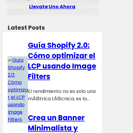
Llevate Uno Ahora
Latest Posts
Guía Shopify 2.0:
Cómo optimizar el
LCP usando Image
Filters
El rendimiento no es solo una
mÃ©trica tÃ©cnica; es la…
Crea un Banner
Minimalista y