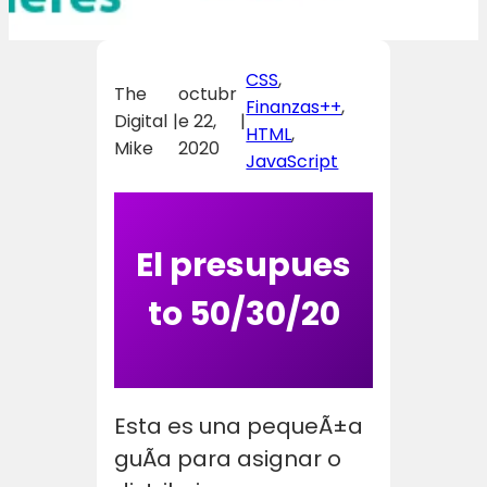
CSS
, 
The
octubr
Finanzas++
, 
Digital
|
e 22,
|
HTML
, 
Mike
2020
JavaScript
El presupues
to 50/30/20
Esta es una pequeÃ±a
guÃ­a para asignar o