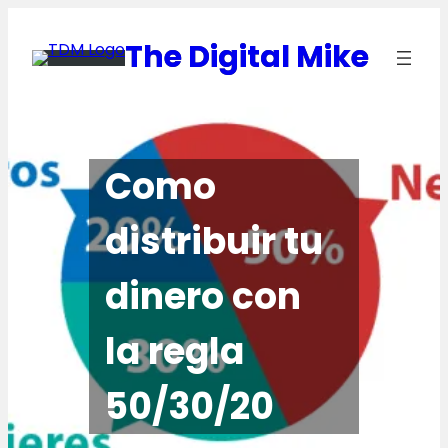
Saltar
al
The Digital Mike
contenido
Como
distribuir tu
dinero con
la regla
50/30/20