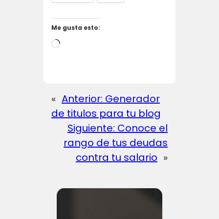
Me gusta esto:
C
a
r
g
«
Anterior:
Generador
a
de titulos para tu blog
n
Siguiente:
Conoce el
d
rango de tus deudas
o
contra tu salario
»
…