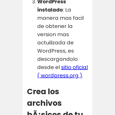
WordPress
instalado
: La
manera mas facil
de obtener la
version mas
actuilizada de
WordPress, es
descargandolo
desde el
sitio oficial
( wordpress.org )
.
Crea los
archivos
bÃ¡sicos de tu