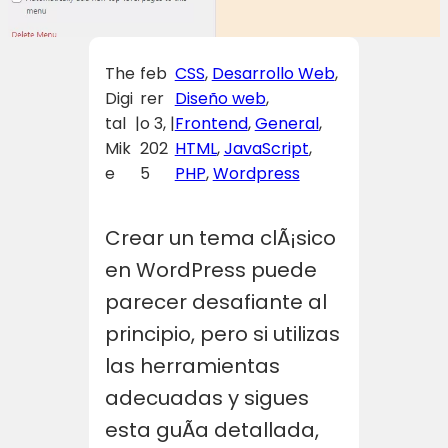
The
feb
CSS
, 
Desarrollo Web
, 
Digi
rer
Diseño web
, 
tal
|
o 3,
|
Frontend
, 
General
, 
Mik
202
HTML
, 
JavaScript
, 
e
5
PHP
, 
Wordpress
Crear un tema clÃ¡sico
en WordPress puede
parecer desafiante al
principio, pero si utilizas
las herramientas
adecuadas y sigues
esta guÃ­a detallada,