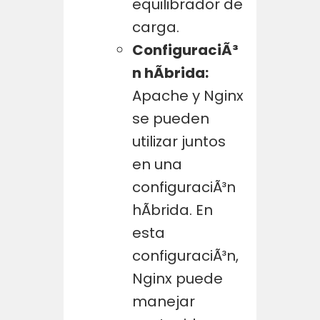
equilibrador de
carga.
ConfiguraciÃ³
n hÃ­brida:
Apache y Nginx
se pueden
utilizar juntos
en una
configuraciÃ³n
hÃ­brida. En
esta
configuraciÃ³n,
Nginx puede
manejar